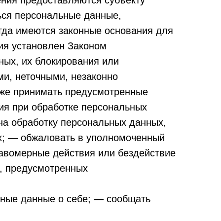
ния предоставляются субъекту
ься персональные данные,
огда имеются законные основания для
ия установлен Законом
ных, их блокирования или
и, неточными, незаконно
кже принимать предусмотренные
ия при обработке персональных
 на обработку персональных данных,
х; — обжаловать в уполномоченный
равомерные действия или бездействие
в, предусмотренных
рные данные о себе; — сообщать